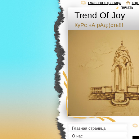
главная страница
кар
печать
Trend Of Joy
КуРс нА рАд:)сть!!!
Главная страница
О нас