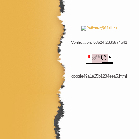
Verification: 58524f2333974e41
google49a1e25b1234eea5.html