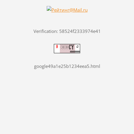
Verification: 58524f2333974e41
google49a1e25b1234eea5.html